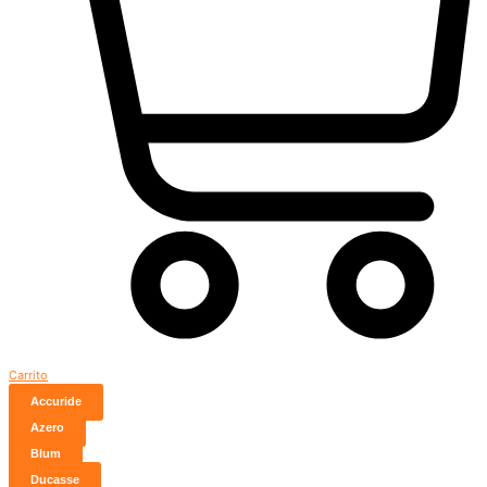
Carrito
Accuride
Azero
Blum
Ducasse