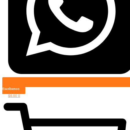
Escríbenos
$
0.00
0