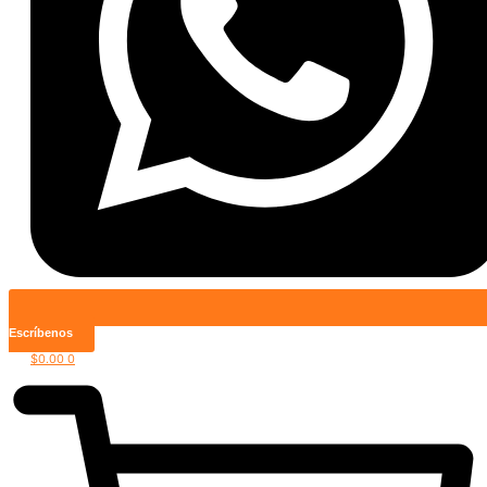
Escríbenos
$
0.00
0