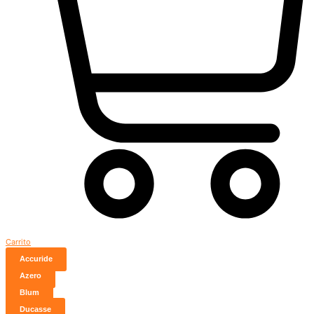
Carrito
Accuride
Azero
Blum
Ducasse